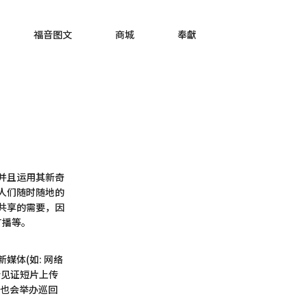
福音图文
商城
奉獻
并且运用其新奇
人们随时随地的
共享的需要，因
广播等。
媒体(如: 网络
福音见证短片上传
时也会举办巡回