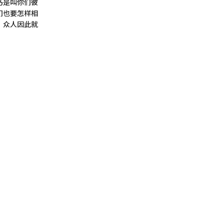
乃是叫你们彼
们也要怎样相
、众人因此就