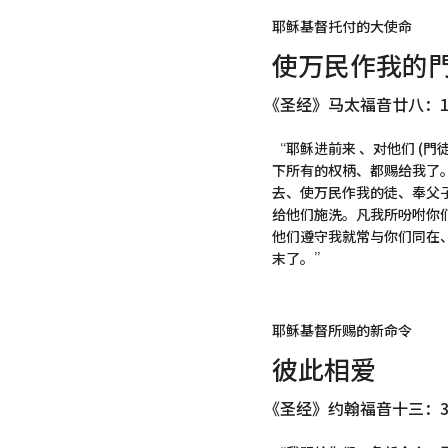
耶稣基督托付的大使命
使万民作我的
《圣经》马太福音廿八：18
“耶稣进前来 、对他们 (門徒
下所有的权柄、都赐给我了
去、使万民作我的徒、奉父
给他们施洗。凡我所吩咐你
他们遵守我就常与你们同在
末了。”
耶稣基督所赐的新命令
彼此相爱
《圣经》约翰福音十三：34