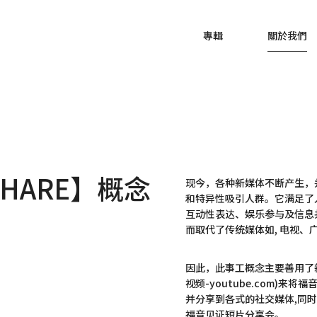
專輯
關於我們
SHARE】概念
现今，各种新媒体不断产生，
和特异性吸引人群。它满足了
互动性表达、娱乐参与及信息
而取代了传统媒体如, 电视、
因此，此事工概念主要善用了新
视频-youtube.com)来将
并分享到各式的社交媒体,同
福音见证短片分享会。