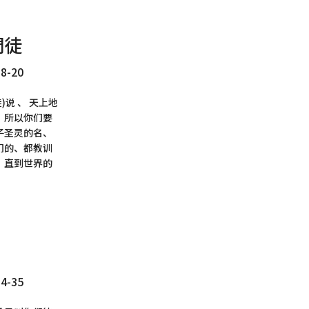
門徒
-20
)说 、 天上地
。所以你们要
子圣灵的名、
们的、都教训
、直到世界的
-35