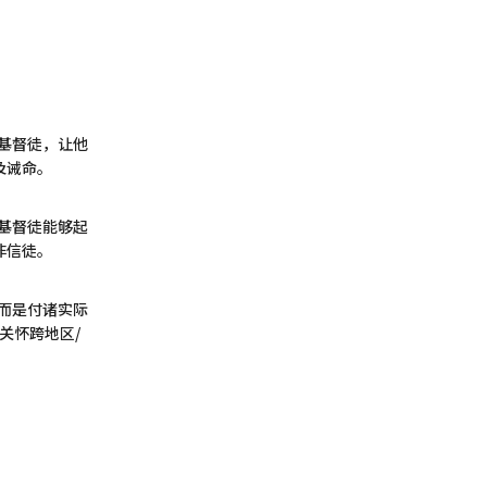
的基督徒，让他
及诫命。
醒基督徒能够起
非信徒。
漠而是付诸实际
关怀跨地区/